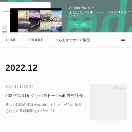
Ameba Owndで
あなただけのホームページやブログをつ
くろう
今すぐ試す
HOME
PROFILE
そらおすすめνG7製品
量子水de健康な会ショップ
2022
.
12
2022.12.11 00:37
2022/11/3 Dr.クサバのトークwith野村社長
新しい対談の収録をon airしました、ぜひお聴き
ください収録時間は約16分です