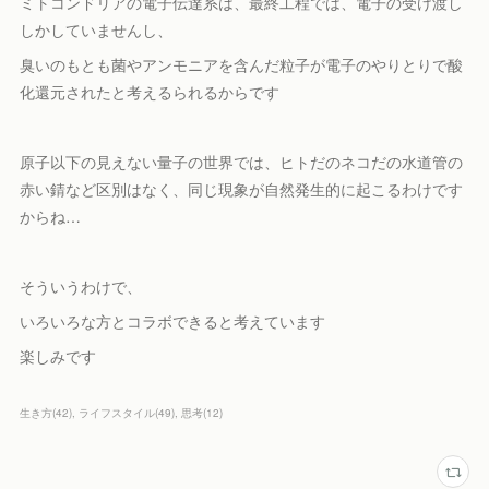
ミトコンドリアの電子伝達系は、最終工程では、電子の受け渡し
しかしていませんし、
臭いのもとも菌やアンモニアを含んだ粒子が電子のやりとりで酸
化還元されたと考えるられるからです
原子以下の見えない量子の世界では、ヒトだのネコだの水道管の
赤い錆など区別はなく、同じ現象が自然発生的に起こるわけです
からね…
そういうわけで、
いろいろな方とコラボできると考えています
楽しみです
生き方
(
42
)
ライフスタイル
(
49
)
思考
(
12
)