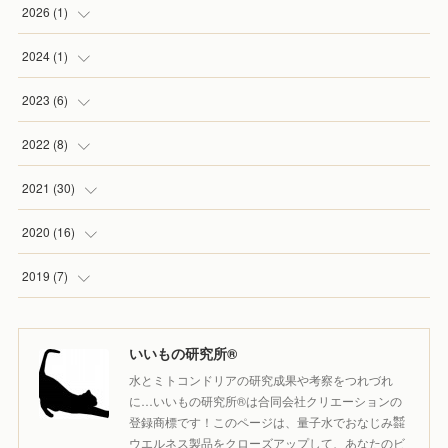
2026
(
1
)
(
1
)
2024
(
1
)
(
1
)
2023
(
6
)
(
1
)
2022
(
8
)
(
1
)
(
1
)
2021
(
30
)
(
1
)
(
1
)
(
3
)
2020
(
16
)
(
2
)
(
2
)
(
4
)
(
1
)
2019
(
7
)
(
1
)
(
1
)
(
2
)
(
1
)
(
3
)
いいもの研究所®️
(
1
)
(
2
)
(
1
)
(
4
)
水とミトコンドリアの研究成果や考察をつれづれ
(
1
)
(
5
)
(
1
)
に…いいもの研究所®️は合同会社クリエーションの
登録商標です！このページは、量子水でおなじみ㍿
(
1
)
(
3
)
(
5
)
ウエルネス製品をクローズアップして、あなたのビ