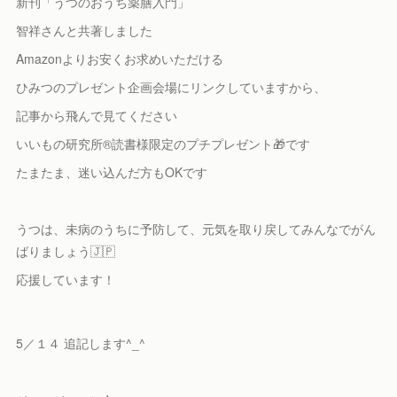
新刊「うつのおうち薬膳入門」
智祥さんと共著しました
Amazonよりお安くお求めいただける
ひみつのプレゼント企画会場にリンクしていますから、
記事から飛んで見てください
いいもの研究所®️読書様限定のプチプレゼント🎁です
たまたま、迷い込んだ方もOKです
うつは、未病のうちに予防して、元気を取り戻してみんなでがん
ばりましょう🇯🇵
応援しています！
5／１４ 追記します^_^