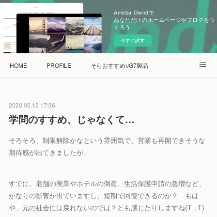
Ameba Owndで
あなただけのホームページやブログをつ
くろう
今すぐ試す
HOME
PROFILE
そらおすすめνG7製品
量子水de健康な会ショップ
2020.05.12 17:36
学問のすすめ、じゃなくて…
そろそろ、制限解除かなという雰囲気で、営業も再開できそうな
期待感が出てきましたが、
すでに、老舗の廃業やホテルの倒産、生活保護申請の急増など、
かなりの影響が出ていますし、短期で回復できるのか？ もは
や、元の社会には戻れないのでは？とも感じたりしますね(T . T)