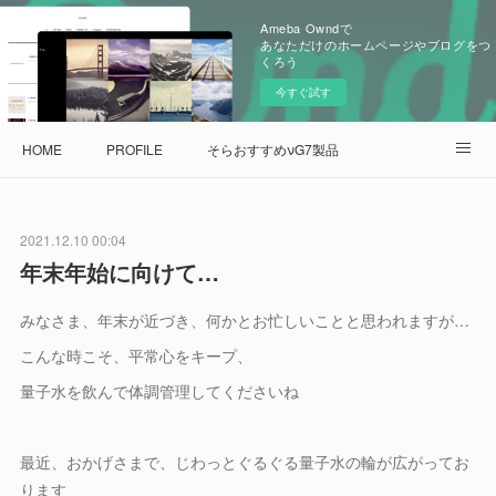
Ameba Owndで
あなただけのホームページやブログをつ
くろう
今すぐ試す
HOME
PROFILE
そらおすすめνG7製品
量子水de健康な会ショップ
2021.12.10 00:04
年末年始に向けて…
みなさま、年末が近づき、何かとお忙しいことと思われますが…
こんな時こそ、平常心をキープ、
量子水を飲んで体調管理してくださいね
最近、おかげさまで、じわっとぐるぐる量子水の輪が広がってお
ります