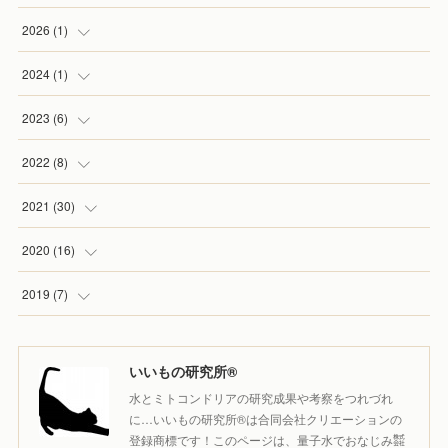
2026
(
1
)
(
1
)
2024
(
1
)
(
1
)
2023
(
6
)
(
1
)
2022
(
8
)
(
1
)
(
1
)
2021
(
30
)
(
1
)
(
1
)
(
3
)
2020
(
16
)
(
2
)
(
2
)
(
4
)
(
1
)
2019
(
7
)
(
1
)
(
1
)
(
2
)
(
1
)
(
3
)
いいもの研究所®️
(
1
)
(
2
)
(
1
)
(
4
)
水とミトコンドリアの研究成果や考察をつれづれ
(
1
)
(
5
)
(
1
)
に…いいもの研究所®️は合同会社クリエーションの
登録商標です！このページは、量子水でおなじみ㍿