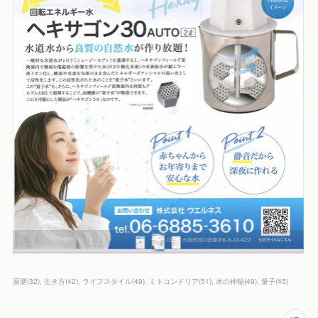
薬膳
(
32
)
生き方
(
42
)
ライフスタイル
(
49
)
ミトコンドリア
(
51
)
水の神秘
(
49
)
量子
(
45
)